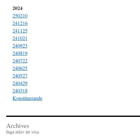
2024
250210
241216
241125
241021
240923
240819
240722
240625
240527
240429
240318
Konstituerande
Archives
Inga arkiv att visa.