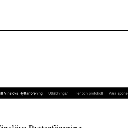
ll Vinslövs Ryttarförening
Utbildningar
Filer och protokoll
Våra spons
inslövs Ryttarförening