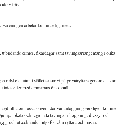
ktiv fritid.
. Föreningen arbetar kontinuerligt med:
r, utbildande clinics, fixardagar samt tävlingsarrangemang i olika
en ridskola, utan i stället satsar vi på privatryttare genom ett stort
h clinics efter medlemmarnas önskemål.
örlagd till utomhussäsongen, där vår anläggning verkligen kommer
de/jump, lokala och regionala tävlingar i hoppning, dressyr och
trygg och utvecklande miljö för våra ryttare och hästar.