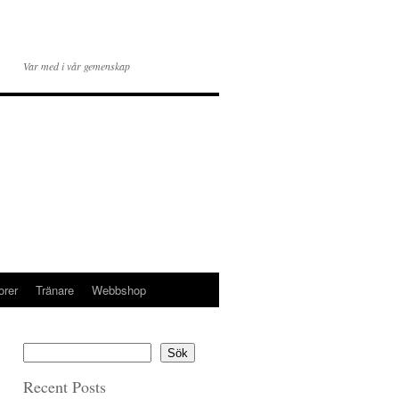
Var med i vår gemenskap
orer
Tränare
Webbshop
Sök
Recent Posts