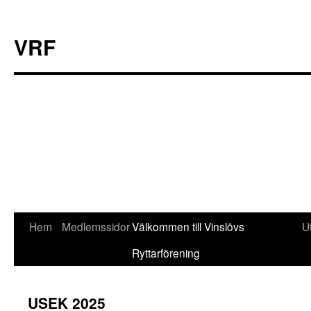
VRF
Hoppa
Hem
Medlemssidor
Välkommen till Vinslövs
U
till
Ryttarförening
innehåll
USEK 2025