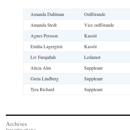
Amanda Dahlman
Ordförande
Amanda Stedt
Vice ordförande
Agnes Persson
Kassör
Emilia Lagergren
Kassör
Liv Farajallah
Ledamot
Alicia Alm
Suppleant
Greta Lindberg
Suppleant
Tyra Richard
Suppleant
Archives
Inga arkiv att visa.