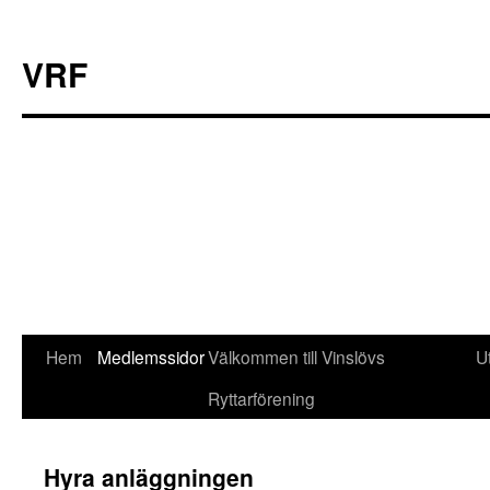
VRF
Hoppa
Hem
Medlemssidor
Välkommen till Vinslövs
U
till
Ryttarförening
innehåll
Hyra anläggningen