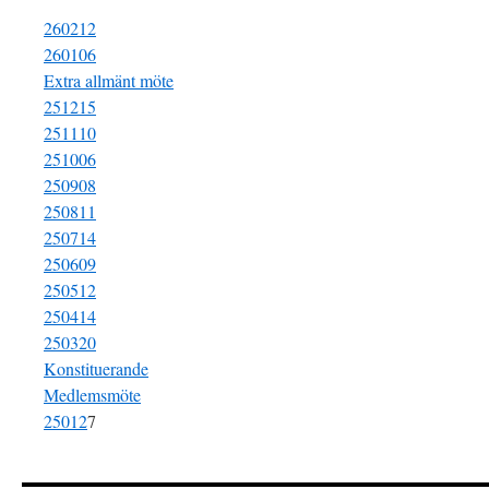
260212
260106
Extra allmänt möte
251215
251110
251006
250908
250811
250714
250609
250512
250414
250320
Konstituerande
Medlemsmöte
25012
7